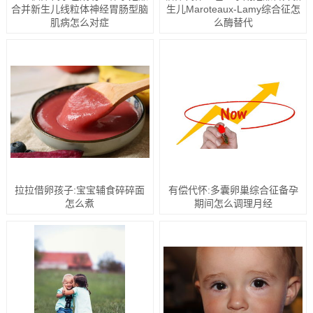
合并新生儿线粒体神经胃肠型脑
生儿Maroteaux-Lamy综合征怎
肌病怎么对症
么酶替代
拉拉借卵孩子:宝宝辅食碎碎面
有偿代怀:多囊卵巢综合征备孕
怎么煮
期间怎么调理月经