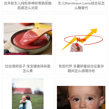
合并新生儿线粒体神经胃肠型脑
生儿Maroteaux-Lamy综合征怎
肌病怎么对症
么酶替代
拉拉借卵孩子:宝宝辅食碎碎面
有偿代怀:多囊卵巢综合征备孕
怎么煮
期间怎么调理月经